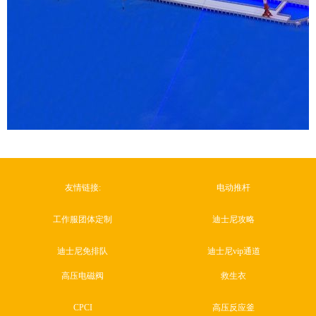
友情链接:
电动推杆
工作服团体定制
迪士尼攻略
迪士尼免排队
迪士尼vip通道
高压电磁阀
救生衣
CPCI
高压反应釜