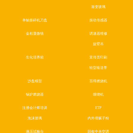
渐变玻璃
单轴撕碎机刀盘
振动传感器
金相显微镜
调速器维修
旋臂吊
生化培养箱
宣传页印刷
轻型输送带
沙盘模型
百得燃烧机
锅炉燃烧器
缠绕机
注册会计师培训
ETP
泡沫玻璃
内外墙腻子粉
液压试验台
回收中央空调