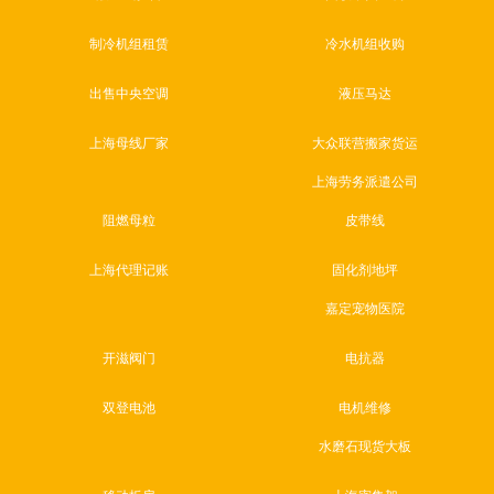
制冷机组租赁
冷水机组收购
出售中央空调
液压马达
上海母线厂家
大众联营搬家货运
上海劳务派遣公司
阻燃母粒
皮带线
上海代理记账
固化剂地坪
嘉定宠物医院
开滋阀门
电抗器
双登电池
电机维修
水磨石现货大板